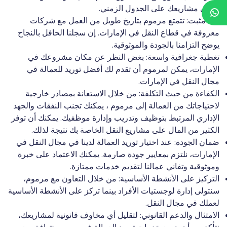
وتبقى مشاريعك على الجدول الزمني.
أداء مثبت: تتمتع مرموم بتاريخ طويل من العمل مع شركات
معروفة في قطاع النقل في الإمارات. إن سجلنا الحافل بالنجاح
يوضح التزامنا بالجودة والموثوقية.
تغطية جغرافية واسعة: بغض النظر عن مكان مشروعك في
الإمارات، يمكن لمرموم أن تقدم لك أفضل توريد للعمالة في
مجال النقل في الإمارات.
الكفاءة من حيث التكلفة: من خلال الاستعانة بمصادر خارجية
لاحتياجاتك من العمالة إلى مرموم ، يمكنك تجنب النفقات والجهد
الإداري المرتبط بتوظيف وتدريب وإدارة موظفيك. يمكنك أن توفر
الكثير من المال على مشاريع النقل الخاصة بك نتيجة لذلك.
ضمان الجودة: عند اختيار توريد العمالة لدينا في مجال النقل في
الإمارات، نلتزم بمعايير جودة صارمة. يمكنك الاعتماد على خبرة
وموثوقية وتفاني عمالنا لتقديم خدمات ممتازة.
التركيز على الأنشطة الأساسية: من خلال التعاون مع مرموم،
سنتولى إدارة لوجستيات الأفراد بينما تركز على الأنشطة الأساسية
لعملك في مجال النقل.
الامتثال والدعم القانوني: لتقليل أي مخاوف قانونية لمشاريعك،